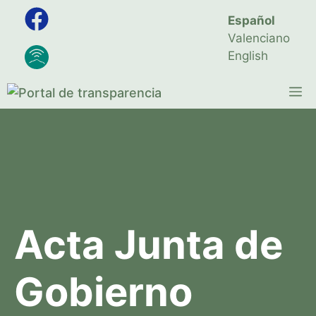
Saltar
Español
al
Valenciano
contenido
English
M
Acta Junta de
Gobierno