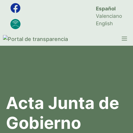
Saltar
Español
al
Valenciano
contenido
English
M
Acta Junta de
Gobierno