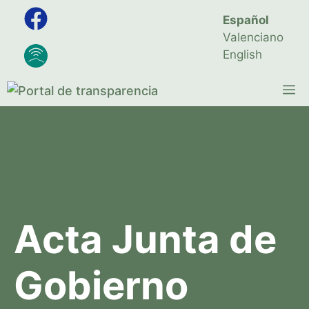
Saltar
Español
al
Valenciano
contenido
English
M
Acta Junta de
Gobierno