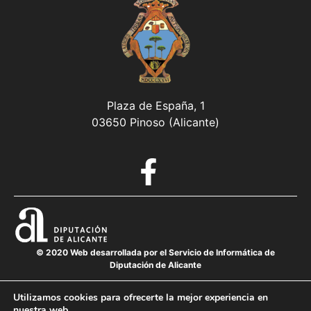
Plaza de España, 1
03650 Pinoso (Alicante)
© 2020 Web desarrollada por el Servicio de Informática de
Diputación de Alicante
Utilizamos cookies para ofrecerte la mejor experiencia en
nuestra web.