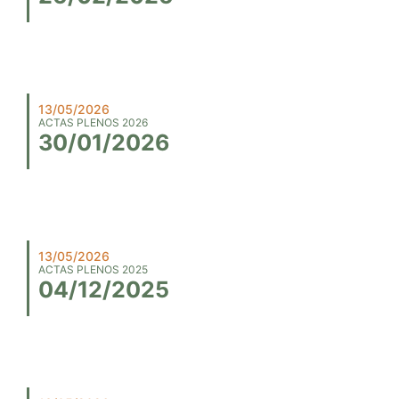
13/05/2026
ACTAS PLENOS 2026
30/01/2026
13/05/2026
ACTAS PLENOS 2025
04/12/2025