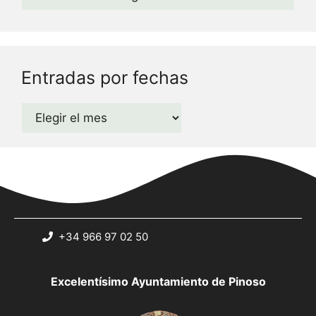
Entradas por fechas
Archivos
+34 966 97 02 50
Excelentísimo Ayuntamiento de Pinoso