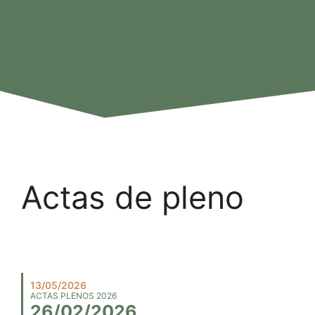
Actas de pleno
13/05/2026
ACTAS PLENOS 2026
26/02/2026