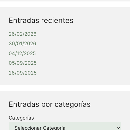
Entradas recientes
26/02/2026
30/01/2026
04/12/2025
05/09/2025
26/09/2025
Entradas por categorías
Categorías